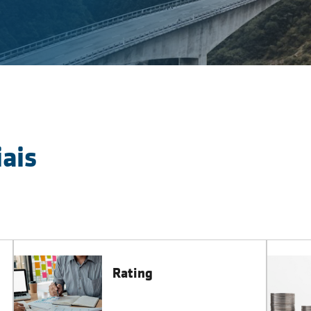
ais
Rating