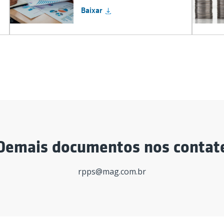
Baixar
Demais documentos nos contat
rpps@mag.com.br