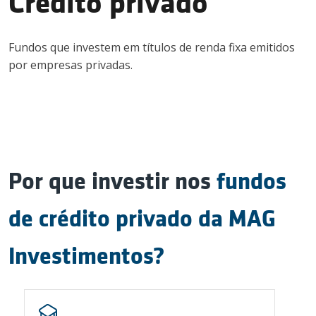
Crédito privado
Contato
Fundos que investem em títulos de renda fixa emitidos
por empresas privadas.
Invista conosco
Login
Por que investir nos
fundos
de crédito privado da MAG
Investimentos?