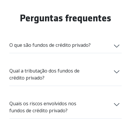
Perguntas frequentes
O que são fundos de crédito privado?
São fundos que investem mais de 50% do
patrimônio em títulos de renda fixa emitidos por
Qual a tributação dos fundos de
empresas privadas.
crédito privado?
Lembrando que o IR incide apenas sobre a
rentabilidade.
Quais os riscos envolvidos nos
fundos de crédito privado?
Fundos de Curto Prazo
Os fundos de crédito privado podem estar
22,5% em aplicações que permanecem por até
expostos a riscos de crédito, liquidez e de mercado.