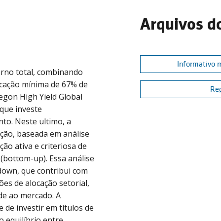
Arquivos d
Informativo 
orno total, combinando
ocação mínima de 67% de
Re
egon High Yield Global
que investe
to. Neste ultimo, a
ção, baseada em análise
ão ativa e criteriosa de
 (bottom-up). Essa análise
own, que contribui com
ões de alocação setorial,
ade ao mercado. A
 de investir em títulos de
 equilíbrio entre