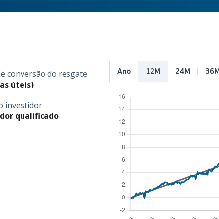
Ano
12M
24M
36
de conversão do resgate
as úteis)
do investidor
idor qualificado