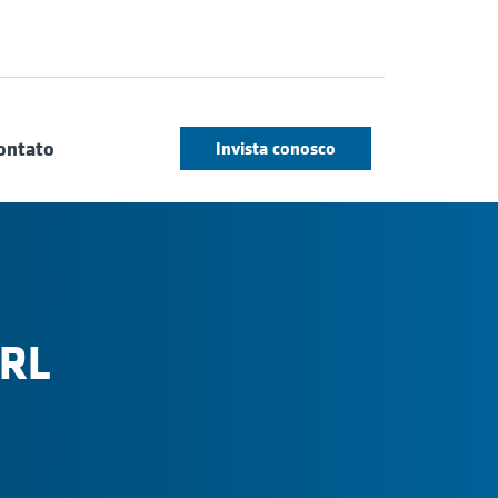
ontato
Invista conosco
 RL