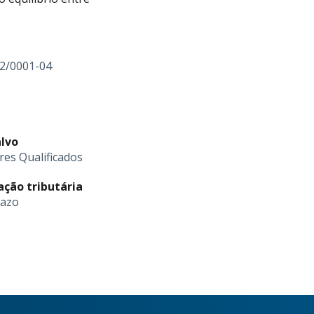
42/0001-04
alvo
res Qualificados
cação tributária
razo