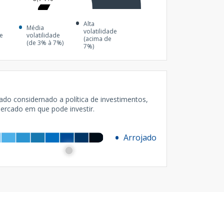
Alta
Média
volatilidade
de
volatilidade
(acima de
(de 3% à 7%)
7%)
cado considernado a política de investimentos,
mercado em que pode investir.
Arrojado