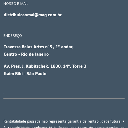
NOSSO E-MAIL
distribuicaomai@mag.com.br
ENDEREÇO
Travessa Belas Artes n°5 , 1º andar,
Centro - Rio de Janeiro
Av. Pres. J. Kubitschek, 1830, 14º, Torre 3
Itaim Bibi - São Paulo
'
Rentabilidade passada não representa garantia de rentabilidade futura. •
A rentabilidade divulgada já é líquida das taxas de administração, de